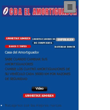
PRODUCTOS
AMORTIGUADORES
AMORTIGUADORES DE COMPUERTA
espirales
de compuerta
bases y topes
baterias bosch
Casa del Amortiguador
SABE CUANDO CAMBIAR SUS
AMORTIGUADORES
CAMBIE LOS CUATRO AMORTIGUADORES DE
SU VEHÍCULO CADA 50000 KM POR RAZONES
DE SEGURIDAD
Video
AMORTIGUADORES
Trabajamos con las mejores marcas